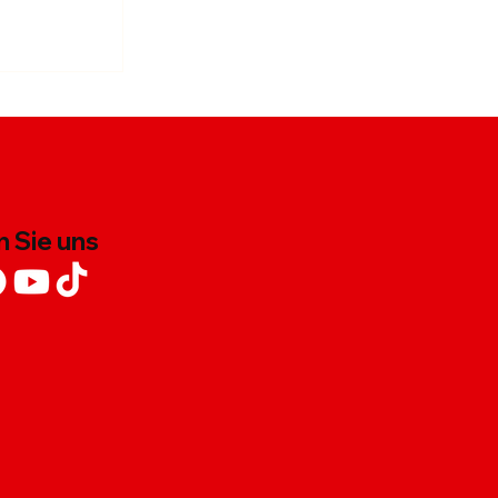
-Hähnchen
ilisauce
 Sie uns