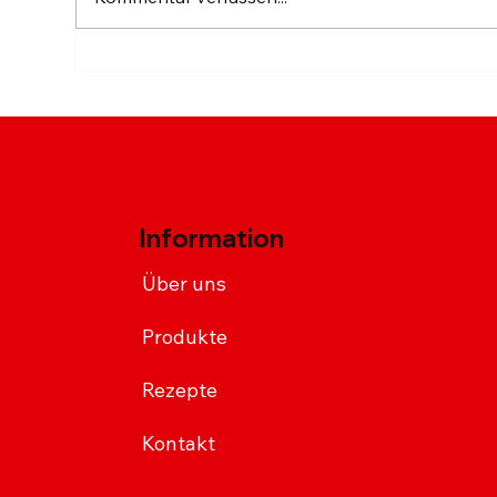
Süß
Sriracha-Hähnchenflügel
auf Chimax-Art
Information
Über uns
Produkte
Rezepte
Kontakt