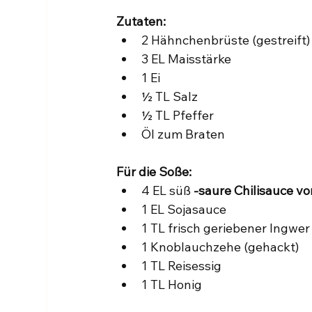
Zutaten:
2 Hähnchenbrüste (gestreift)
3 EL Maisstärke
1 Ei
½ TL Salz
½ TL Pfeffer
Öl zum Braten
Für die Soße:
4 EL süß 
-saure Chilisauce v
1 EL Sojasauce
1 TL frisch geriebener Ingwer
1 Knoblauchzehe (gehackt)
1 TL Reisessig
1 TL Honig