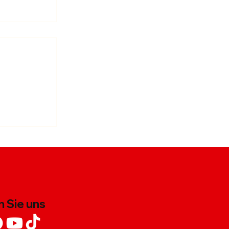
-Stir-Fry
 Sie uns