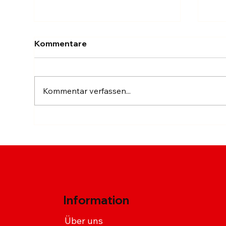
Kommentare
Kommentar verfassen...
Sriracha-Hähnchenflügel
Wür
auf Chimax-Art
Häh
Chi
Information
Über uns